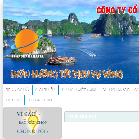
TRANG CHỦ
GIỚI THIỆU
DU LỊCH VIỆT NAM
DU LỊCH NƯỚC NGO
LIÊN HỆ
TUYỂN DỤNG
TOUR NỔI BẬT