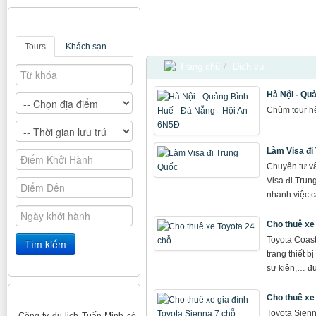
Tìm kiếm
Tours
Khách sạn
Du lịch Hà Nội - Hạ Long - Chùa Hương Th
Trang chủ
/
Dịch vụ
Hà Nội - Qu
Chùm tour hè
Làm Visa đi
Chuyên tư vấ
Visa đi Trun
nhanh việc c
Cho thuê xe
Toyota Coast
trang thiết b
sự kiện,… đ
Ý kiến đánh giá
Cho thuê xe 
Toyota Sienn
- Công ty du lịch Tuấn Minh có