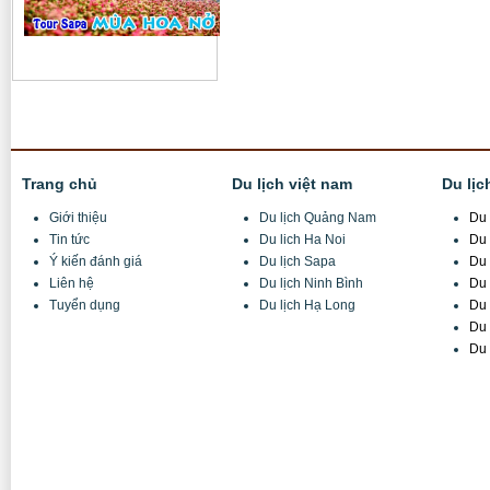
Trang chủ
Du lịch việt nam
Du lịc
Giới thiệu
Du lịch Quảng Nam
Du 
Tin tức
Du lich Ha Noi
Du 
Ý kiến đánh giá
Du lịch Sapa
Du 
Liên hệ
Du lịch Ninh Bình
Du 
Tuyển dụng
Du lịch Hạ Long
Du 
Du 
Du 
Công Ty CP Đầu tư TM và DL Tuấn Minh
Trụ sở:
X3 Thôn Hồng Ngự, Xã Thụy Phương, Từ Liêm, Hà Nội
VPGD:
Số 8/11/74 Đường Lê Quang Đạo, Mễ Trì, Từ Liêm, Hà Nội
Điện thoại:
(+84)4 6680 9555/ / 04 6680 6555