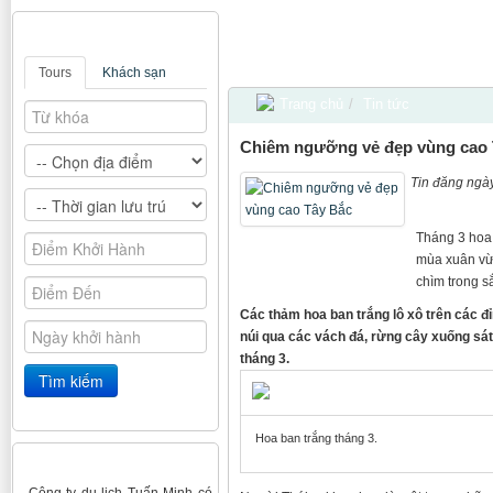
Tìm kiếm
Tours
Khách sạn
Du lịch Hà Nội - Hạ Long - Chùa Hương Th
Trang chủ
/
Tin tức
Chiêm ngưỡng vẻ đẹp vùng cao 
Tin đăng ngà
Tháng 3 hoa
mùa xuân vừa
chìm trong s
Các thảm hoa ban trắng lô xô trên các đỉ
núi qua các vách đá, rừng cây xuống sát
tháng 3.
Hoa ban trắng tháng 3.
Ý kiến đánh giá
- Công ty du lịch Tuấn Minh có