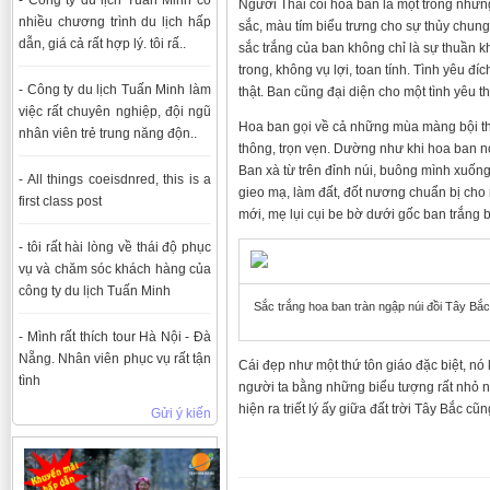
Người Thái coi hoa ban là một trong nhữn
nhiều chương trình du lịch hấp
sắc, màu tím biểu trưng cho sự thủy chun
dẫn, giá cả rất hợp lý. tôi rấ..
sắc trắng của ban không chỉ là sự thuần k
trong, không vụ lợi, toan tính. Tình yêu đ
- Công ty du lịch Tuấn Minh làm
thật. Ban cũng đại diện cho một tình yêu t
việc rất chuyên nghiệp, đội ngũ
Hoa ban gọi về cả những mùa màng bội t
nhân viên trẻ trung năng độn..
thông, trọn vẹn. Dường như khi hoa ban n
Ban xà từ trên đỉnh núi, buông mình xuốn
- All things coeisdnred, this is a
gieo mạ, làm đất, đốt nương chuẩn bị cho
first class post
mới, mẹ lụi cụi be bờ dưới gốc ban trắng 
- tôi rất hài lòng về thái độ phục
vụ và chăm sóc khách hàng của
công ty du lịch Tuấn Minh
Sắc trắng hoa ban tràn ngập núi đồi Tây Bắc
- Mình rất thích tour Hà Nội - Đà
Nẵng. Nhân viên phục vụ rất tận
Cái đẹp như một thứ tôn giáo đặc biệt, nó
tình
người ta bằng những biểu tượng rất nhỏ n
hiện ra triết lý ấy giữa đất trời Tây Bắc c
Gửi ý kiến