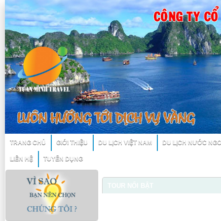
TRANG CHỦ
GIỚI THIỆU
DU LỊCH VIỆT NAM
DU LỊCH NƯỚC NGO
LIÊN HỆ
TUYỂN DỤNG
TOUR NỔI BẬT