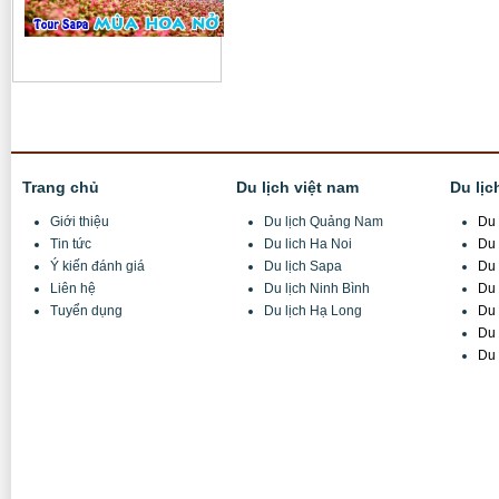
Trang chủ
Du lịch việt nam
Du lịc
Giới thiệu
Du lịch Quảng Nam
Du 
Tin tức
Du lich Ha Noi
Du 
Ý kiến đánh giá
Du lịch Sapa
Du 
Liên hệ
Du lịch Ninh Bình
Du 
Tuyển dụng
Du lịch Hạ Long
Du 
Du 
Du 
Công Ty CP Đầu tư TM và DL Tuấn Minh
Trụ sở:
X3 Thôn Hồng Ngự, Xã Thụy Phương, Từ Liêm, Hà Nội
VPGD:
Số 8/11/74 Đường Lê Quang Đạo, Mễ Trì, Từ Liêm, Hà Nội
Điện thoại:
(+84)4 6680 9555/ / 04 6680 6555