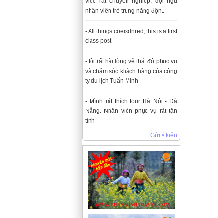
việc rất chuyên nghiệp, đội ngũ
nhân viên trẻ trung năng độn..
- All things coeisdnred, this is a first
class post
- tôi rất hài lòng về thái độ phục vụ
và chăm sóc khách hàng của công
ty du lịch Tuấn Minh
- Mình rất thích tour Hà Nội - Đà
Nẵng. Nhân viên phục vụ rất tận
tình
Gửi ý kiến