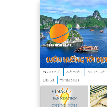
TRANG CHỦ
GIỚI THIỆU
DU LỊCH VIỆ
LIÊN HỆ
TUYỂN DỤNG