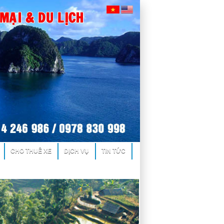
CHO THUÊ XE
DỊCH VỤ
TIN TỨC