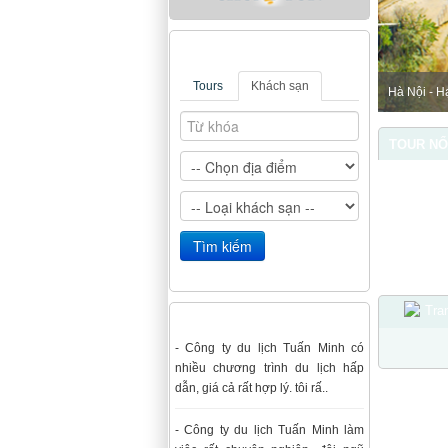
Tìm kiếm
Tours
Khách sạn
Hà Nội - H
TOUR NỔ
Tra
Ý kiến đánh giá
- Công ty du lịch Tuấn Minh có
nhiều chương trình du lịch hấp
dẫn, giá cả rất hợp lý. tôi rấ..
- Công ty du lịch Tuấn Minh làm