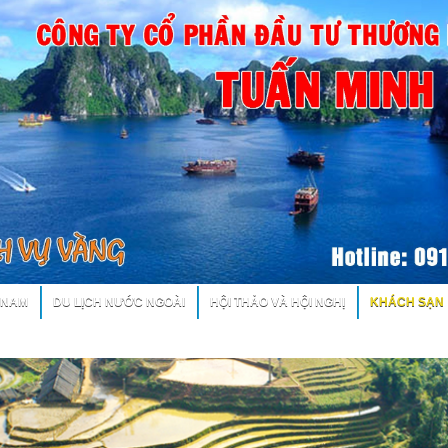
T NAM
DU LỊCH NƯỚC NGOÀI
HỘI THẢO VÀ HỘI NGHỊ
KHÁCH SẠN