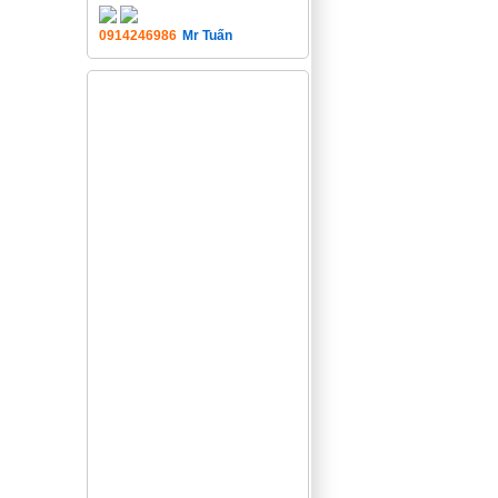
0914246986
Mr Tuấn
Bài viết gần đây
Giới thiệu về đảo
Cô Tô Đảo đẹp Cô
...
Với nhiều người, có
lẽ nước Nga là ...
Chùm tour hè nổi
bật 2015