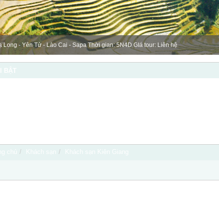
ạ Long - Yên Tử - Lào Cai - Sapa Thời gian: 5N4D GIá tour: Liên hệ
I BẬT
ng chủ
/
Khách sạn
/
Khách sạn Kiên Giang